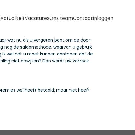
e
Actualiteit
Vacatures
Ons team
Contact
Inloggen
, maar wat nu als u vergeten bent om de door
ering nog de saldomethode, waarvan u gebruik
ng is wel dat u moet kunnen aantonen dat de
betaling niet bewijzen? Dan wordt uw verzoek
premies wel heeft betaald, maar niet heeft