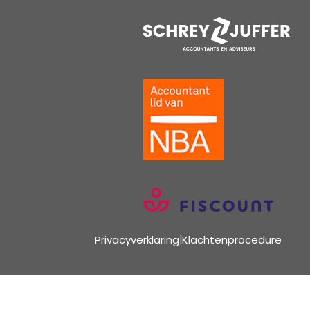
Privacyverklaring
|
Klachtenprocedure