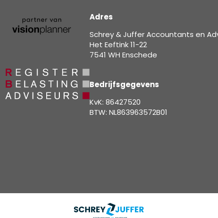
Adres
Schrey & Juffer Accountants en Ad
Het Eeftink 11-22
7541 WH Enschede
Bedrijfsgegevens
KvK: 86427520
BTW: NL863963572B01