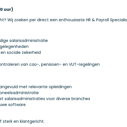
40 uur)
icht? Wij zoeken per direct een enthousiaste HR & Payroll Special
dige salarisadministratie
angelegenheden
 en sociale zekerheid
controleren van cao-, pensioen- en VUT-regelingen
 aangevuld met relevante opleidingen
soneelsadministratie
t salarisadministraties voor diverse branches
euwe software
sterk en klantgericht.