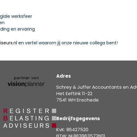
giale werksfeer
nen
iding en ervaring
seurs.nl
en vertel waarom jij onze nieuwe collega bent!
Adres
Schrey & Juffer Accountants en Ad
Het Eeftink 11-22
7541 WH Enschede
Bedrijfsgegevens
KvK: 86427520
BTW: NL863963572B01