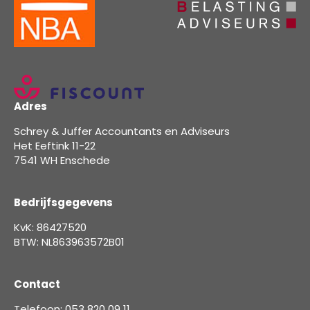
Adres
Schrey & Juffer Accountants en Adviseurs
Het Eeftink 11-22
7541 WH Enschede
Bedrijfsgegevens
KvK: 86427520
BTW: NL863963572B01
Contact
Telefoon: 053 820 09 11