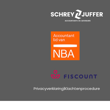
Privacyverklaring
|
Klachtenprocedure