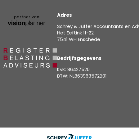
Adres
Schrey & Juffer Accountants en Ad
Het Eeftink 11-22
7541 WH Enschede
Bedrijfsgegevens
KvK: 86427520
BTW: NL863963572B01