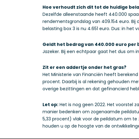
Hoe verhoudt zich dit tot de huidige bel
Dezelfde alleenstaande heeft 440.000 spaar
rendementsgrondslag van 409.154 euro. Bij d
belasting box 3 is nu 4.651 euro. Dus: in he
Geldt het bedrag van 440.000 euro per b
Jazeker. Bij een echtpaar gaat het dus om i
Zit er een addertje onder het gras?
Het Ministerie van Financiën heeft berekend
procent. Daarbij is al rekening gehouden m
overige bezittingen en dat gefinancierd heb
Let op:
Het is nog geen 2022. Het voorstel z
manier bedenken om zogenaamde peildatumar
5,33 procent) vlak voor de peildatum om te 
houden u op de hoogte van de ontwikkeling