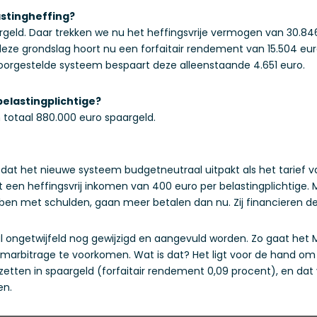
astingheffing?
geld. Daar trekken we nu het heffingsvrije vermogen van 30.84
eze grondslag hoort nu een forfaitair rendement van 15.504 eur
t voorgestelde systeem bespaart deze alleenstaande 4.651 euro.
elastingplichtige?
n totaal 880.000 euro spaargeld.
 dat het nieuwe systeem budgetneutraal uitpakt als het tarief 
et een heffingsvrij inkomen van 400 euro per belastingplichtig
ben met schulden, gaan meer betalen dan nu. Zij financieren de 
al ongetwijfeld nog gewijzigd en aangevuld worden. Zo gaat het 
bitrage te voorkomen. Wat is dat? Het ligt voor de hand om o
zetten in spaargeld (forfaitair rendement 0,09 procent), en dat
en.