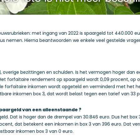
ieuwsrubrieken: met ingang van 2022 is spaargeld tot 440.000 euro
eus nemen. Hierna beantwoorden we enkele veel gestelde vragen
 overige bezittingen en schulden. Is het vermogen hoger dan 
. Het forfaitaire rendement op spaargeld wordt 0,09 procent, op 
de forfaitaire inkomen wordt opgeteld en verminderd met het he
tbare inkomen box 3, dat wordt belast tegen een tarief van 33 p
 spaargeld van een alleenstaande ?
ld. Dat is hoger dan de drempel van 30.846 euro. Dus het box 3
cent, dat betekent een inkomen in box 3 van 396 euro. Dat ve
astbaar inkomen box 3 van 0 euro.