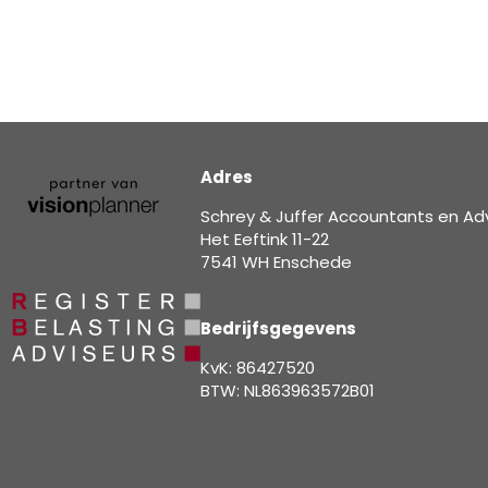
Adres
Schrey & Juffer Accountants en Ad
Het Eeftink 11-22
7541 WH Enschede
Bedrijfsgegevens
KvK: 86427520
BTW: NL863963572B01