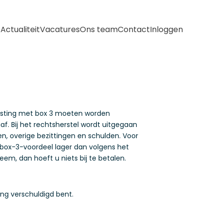
e
Actualiteit
Vacatures
Ons team
Contact
Inloggen
lasting met box 3 moeten worden
f. Bij het rechtsherstel wordt uitgegaan
, overige bezittingen en schulden. Voor
 box-3-voordeel lager dan volgens het
eem, dan hoeft u niets bij te betalen.
ing verschuldigd bent.