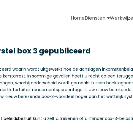
Home
Diensten
Werkwijz
rstel box 3 gepubliceerd
bliceerd waarin wordt uitgewerkt hoe de aanslagen inkomstenbe
 kerstarrest. In sommige gevallen heeft u recht op een teruggaa
rmogen, waarbij onderscheid wordt gemaakt tussen banktegoeden
erlijk forfaitair rendementspercentage. Is uw nieuw berekende
Is uw nieuw berekende box-3-voordeel hoger dan het wettelijk syst
et
beleidsbesluit
kunt u zelf uitrekenen of u minder box-3-belast