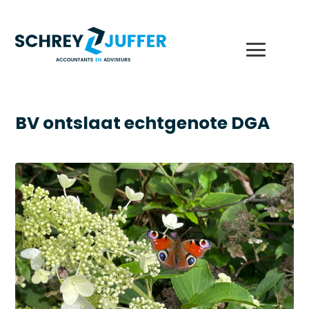
BV ontslaat echtgenote DGA