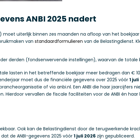
gevens ANBI 2025 nadert
) moet uiterlijk binnen zes maanden na afloop van het boekjaar
bruikmaken van
standaardformulieren
van de Belastingdienst. Kl
onder derden (fondsenwervende instellingen), waarvan de totale
ale lasten in het betreffende boekjaar meer bedragen dan € 10
alenderjaar moet dus de financiële gegevens over 2025 vóór
1 jul
cheorganisatie of via anbi.nl. Een ANBI die haar jaarcijfers niet 
. Hierdoor vervallen de fiscale faciliteiten voor de ANBI én haar
trekbaar. Ook kan de Belastingdienst door de terugwerkende kra
r dat de ANBI-gegevens 2025 vóór
1 juli 2026
zijn gepubliceerd.