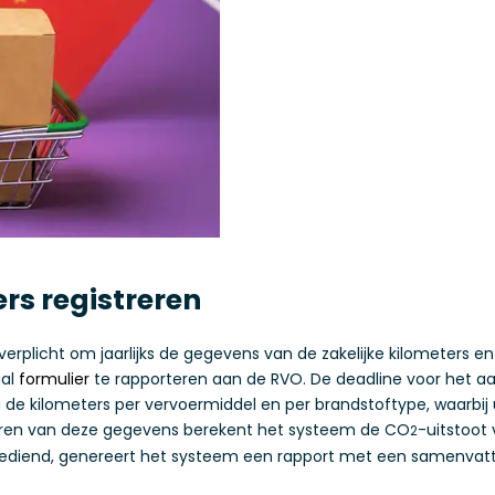
ers registreren
verplicht om jaarlijks de gegevens van de zakelijke kilometers
aal
formulier
te rapporteren aan de RVO. De deadline voor het a
 u de kilometers per vervoermiddel en per brandstoftype, waarb
voeren van deze gegevens berekent het systeem de CO
-uitstoot
2
is ingediend, genereert het systeem een rapport met een samenv