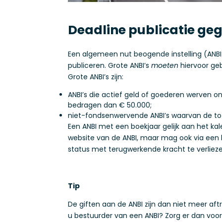
Deadline publicatie ge
Een algemeen nut beogende instelling (ANBI
publiceren. Grote ANBI’s
moeten
hiervoor ge
Grote ANBI’s zijn:
ANBI’s die actief geld of goederen werven 
bedragen dan € 50.000;
niet-fondsenwervende ANBI’s waarvan de tot
Een ANBI met een boekjaar gelijk aan het k
website van de ANBI, maar mag ook via een bran
status met terugwerkende kracht te verliezen
Tip
De giften aan de ANBI zijn dan niet meer af
u bestuurder van een ANBI? Zorg er dan voo