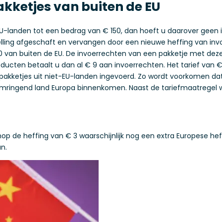
pakketjes van buiten de EU
U-landen tot een bedrag van € 150, dan hoeft u daarover geen i
elling afgeschaft en vervangen door een nieuwe heffing van inv
0 van buiten de EU. De invoerrechten van een pakketje met dez
ucten betaalt u dan al € 9 aan invoerrechten. Het tarief van € 3 g
akketjes uit niet-EU-landen ingevoerd. Zo wordt voorkomen dat
omringend land Europa binnenkomen. Naast de tariefmaatregel w
p de heffing van € 3 waarschijnlijk nog een extra Europese heff
n.