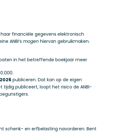
 haar financiële gegevens elektronisch
eine ANBI’s
mogen
hiervan gebruikmaken.
 baten in het betreffende boekjaar meer
0.000.
i 2026
publiceren. Dat kan op de eigen
tijdig publiceert, loopt het risico de ANBI-
 begunstigers.
cht schenk- en erfbelasting navorderen. Bent