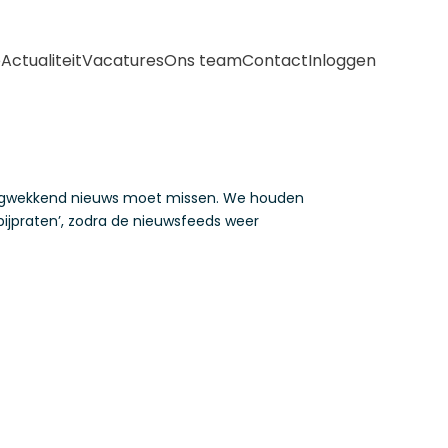
e
Actualiteit
Vacatures
Ons team
Contact
Inloggen
langwekkend nieuws moet missen. We houden
bijpraten’, zodra de nieuwsfeeds weer