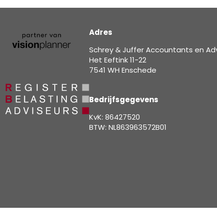
Adres
Schrey & Juffer Accountants en Ad
Het Eeftink 11-22
7541 WH Enschede
Bedrijfsgegevens
KvK: 86427520
BTW: NL863963572B01