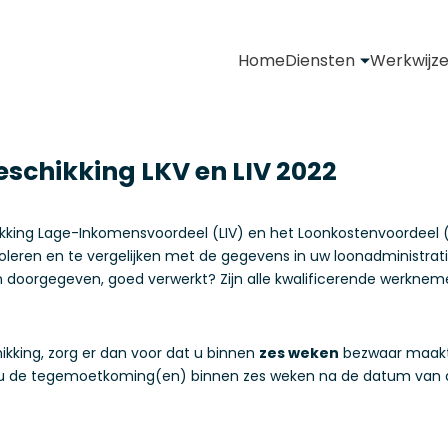
Home
Diensten
Werkwijz
beschikking LKV en LIV 2022
eschikking Lage-Inkomensvoordeel (LIV) en het Loonkostenvoordeel
leren en te vergelijken met de gegevens in uw loonadministratie
 zijn doorgegeven, goed verwerkt? Zijn alle kwalificerende werkn
ikking, zorg er dan voor dat u binnen
zes weken
bezwaar maakt o
t u de tegemoetkoming(en) binnen zes weken na de datum van de