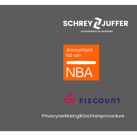
Privacyverklaring
|
Klachtenprocedure