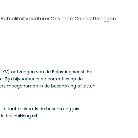
e
Actualiteit
Vacatures
Ons team
Contact
Inloggen
 (LKV) ontvangen van de Belastingdienst. Het
. Zijn bijvoorbeeld de correcties op de
emers meegenomen in de beschikking of zitten
f laat maken. Is de beschikking juist
 beschikking uit.