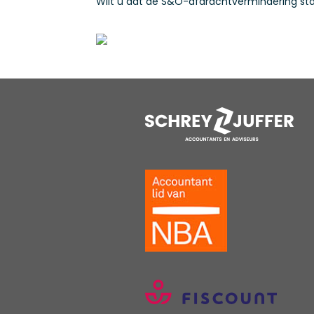
Wilt u dat de S&O-afdrachtvermindering start