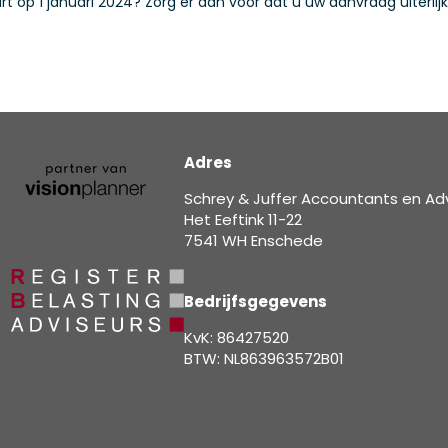
 op 1 januari 2024? Zorg er dan voor dat u uw aanvraag uiterlij
Adres
Schrey & Juffer Accountants en Ad
Het Eeftink 11-22
7541 WH Enschede
Bedrijfsgegevens
KvK: 86427520
BTW: NL863963572B01