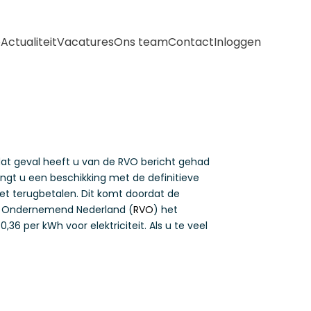
e
Actualiteit
Vacatures
Ons team
Contact
Inloggen
at geval heeft u van de RVO bericht gehad
angt u een beschikking met de definitieve
t terugbetalen. Dit komt doordat de
oor Ondernemend Nederland (
RVO
) het
36 per kWh voor elektriciteit. Als u te veel