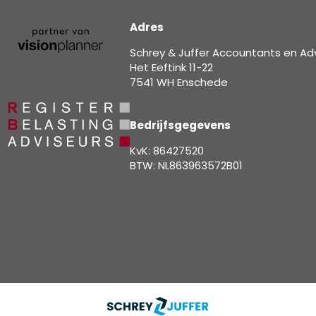
Adres
Schrey & Juffer Accountants en Ad
Het Eeftink 11-22
7541 WH Enschede
Bedrijfsgegevens
KvK: 86427520
BTW: NL863963572B01