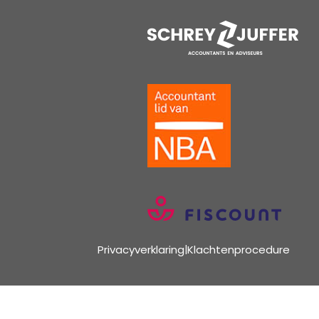
Privacyverklaring
|
Klachtenprocedure