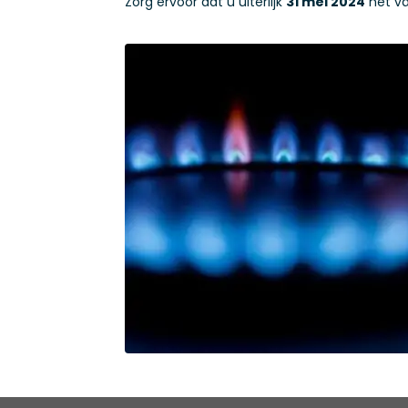
Zorg ervoor dat u uiterlijk
31 mei 2024
het va