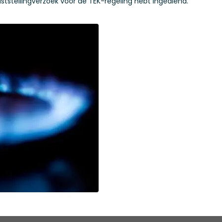
ststellingverzoek voor de TEK-regeling hebt ingediend.