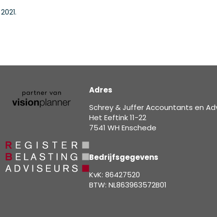
 2021.
Adres
Schrey & Juffer Accountants en Ad
Het Eeftink 11-22
7541 WH Enschede
Bedrijfsgegevens
KvK: 86427520
BTW: NL863963572B01