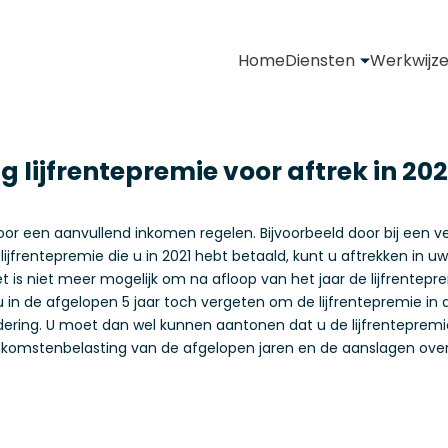
Home
Diensten
Werkwijz
g lijfrentepremie voor aftrek in 202
r een aanvullend inkomen regelen. Bijvoorbeeld door bij een verze
ijfrentepremie die u in 2021 hebt betaald, kunt u aftrekken in u
Het is niet meer mogelijk om na afloop van het jaar de lijfrentep
 in de afgelopen 5 jaar toch vergeten om de lijfrentepremie in 
ring. U moet dan wel kunnen aantonen dat u de lijfrentepremie
nkomstenbelasting van de afgelopen jaren en de aanslagen ove