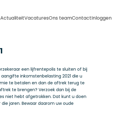
e
Actualiteit
Vacatures
Ons team
Contact
Inloggen
1
keraar een lijfrentepolis te sluiten of bij
w aangifte inkomstenbelasting 2021 die u
remie te betalen en dan de aftrek terug te
aftrek te brengen? Verzoek dan bij de
s niet hebt afgetrokken. Dat kunt u doen
r die jaren. Bewaar daarom uw oude