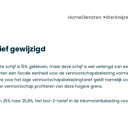
Home
Diensten
Werkwijz
ief gewijzigd
e schijf is 15% gebleven, maar deze schijf is wel verlengd van e
n een fiscale eenheid voor de vennootschapsbelasting vormen
s voor het lage vennootschapsbelastingtarief geldt namelijk voor
per vennootschap profiteren van deze hogere grens.
an 25% naar 25,8%. Het box-2-tarief in de inkomstenbelasting voor