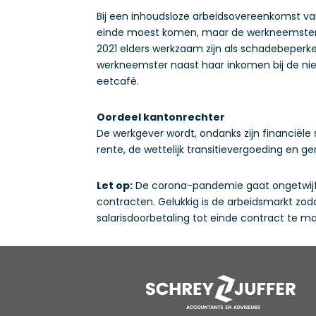
Bij een inhoudsloze arbeidsovereenkomst van
einde moest komen, maar de werkneemster da
2021 elders werkzaam zijn als schadebeperke
werkneemster naast haar inkomen bij de nie
eetcafé.
Oordeel kantonrechter
De werkgever wordt, ondanks zijn financiële
rente, de wettelijk transitievergoeding en ge
Let op:
De corona-pandemie gaat ongetwijfel
contracten. Gelukkig is de arbeidsmarkt zod
salarisdoorbetaling tot einde contract te ma