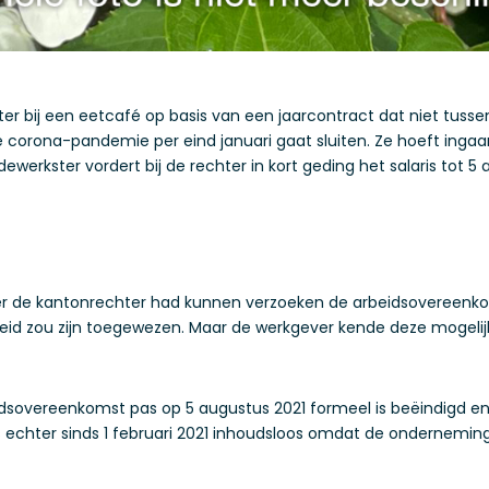
 bij een eetcafé op basis van een jaarcontract dat niet tussen
e corona-pandemie per eind januari gaat sluiten. Ze hoeft inga
werkster vordert bij de rechter in kort geding het salaris tot 5 a
r de kantonrechter had kunnen verzoeken de arbeidsovereenkom
eid zou zijn toegewezen. Maar de werkgever kende deze mogelijk
dsovereenkomst pas op 5 augustus 2021 formeel is beëindigd en d
chter sinds 1 februari 2021 inhoudsloos omdat de onderneming wa