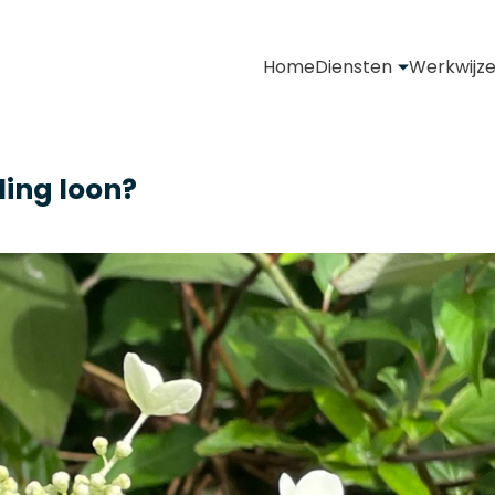
Home
Diensten
Werkwijz
ling loon?