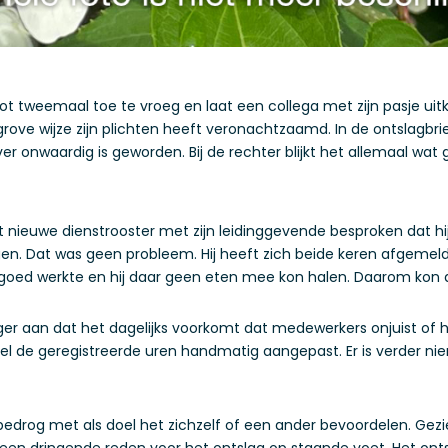
ot tweemaal toe te vroeg en laat een collega met zijn pasje uitk
grove wijze zijn plichten heeft veronachtzaamd. In de ontslagb
 onwaardig is geworden. Bij de rechter blijkt het allemaal wat
t nieuwe dienstrooster met zijn leidinggevende besproken dat h
en. Dat was geen probleem. Hij heeft zich beide keren afgemeld 
goed werkte en hij daar geen eten mee kon halen. Daarom kon d
er aan dat het dagelijks voorkomt dat medewerkers onjuist of h
l de geregistreerde uren handmatig aangepast. Er is verder n
 bedrog met als doel het zichzelf of een ander bevoordelen. Ge
een dringende reden voor het ontslag op staande voet. Het ontsl