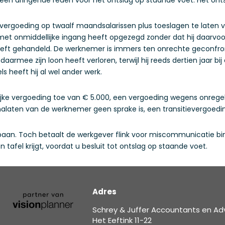
ergoeding op twaalf maandsalarissen plus toeslagen te laten vast
et onmiddellijke ingang heeft opgezegd zonder dat hij daarvo
heeft gehandeld. De werknemer is immers ten onrechte geconfron
armee zijn loon heeft verloren, terwijl hij reeds dertien jaar bi
ls heeft hij al wel ander werk.
ijke vergoeding toe van € 5.000, een vergoeding wegens onrege
alaten van de werknemer geen sprake is, een transitievergoedin
aan. Toch betaalt de werkgever flink voor miscommunicatie bi
 tafel krijgt, voordat u besluit tot ontslag op staande voet.
Adres
Schrey & Juffer Accountants en Ad
Het Eeftink 11-22