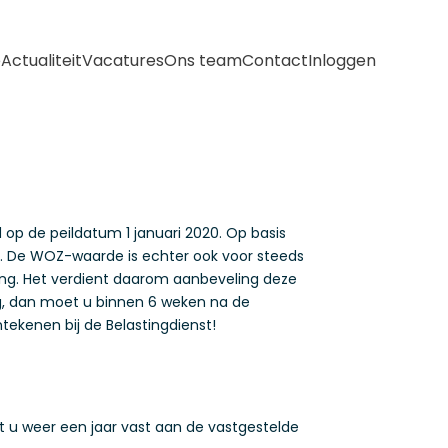
e
Actualiteit
Vacatures
Ons team
Contact
Inloggen
p de peildatum 1 januari 2020. Op basis
. De WOZ-waarde is echter ook voor steeds
ing. Het verdient daarom aanbeveling deze
ng, dan moet u binnen 6 weken na de
ekenen bij de Belastingdienst!
t u weer een jaar vast aan de vastgestelde