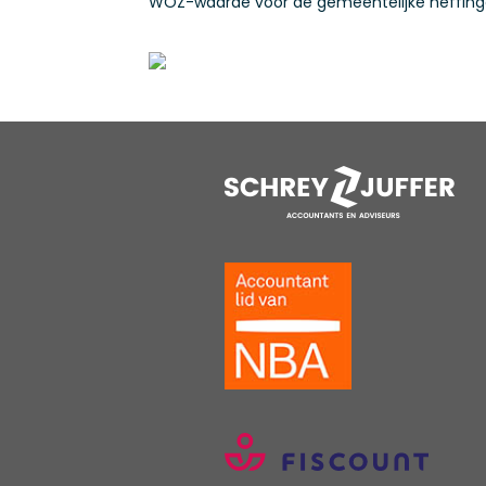
WOZ-waarde voor de gemeentelijke heffinge