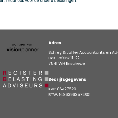
n, maar ook voor de andere belastingen.
Adres
Schrey & Juffer Accountants en Ad
Het Eeftink 11-22
7541 WH Enschede
Bedrijfsgegevens
KvK: 86427520
BTW: NL863963572B01