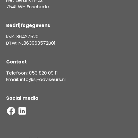
Het Eeftink 11-22
7541 WH Enschede
Bedrijfsgegevens
KvK: 86427520
BTW: NL863963572B01
Contact
Telefoon: 053 820 09 11
Email: info@sj-adviseurs.nl
Social media