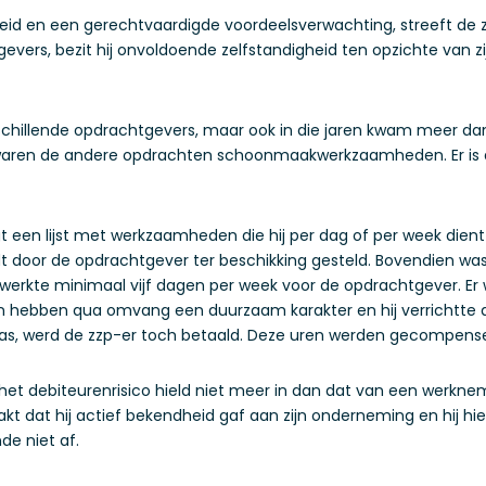
id en een gerechtvaardigde voordeelsverwachting, streeft de z
vers, bezit hij onvoldoende zelfstandigheid ten opzichte van zi
rschillende opdrachtgevers, maar ook in die jaren kwam meer 
 waren de andere opdrachten schoonmaakwerkzaamheden. Er is
jgt een lijst met werkzaamheden die hij per dag of per week dient
dt door de opdrachtgever ter beschikking gesteld. Bovendien 
werkte minimaal vijf dagen per week voor de opdrachtgever. Er w
hebben qua omvang een duurzaam karakter en hij verrichtte a
was, werd de zzp-er toch betaald. Deze uren werden gecompens
et debiteurenrisico hield niet meer in dan dat van een werknem
t dat hij actief bekendheid gaf aan zijn onderneming en hij hie
de niet af.