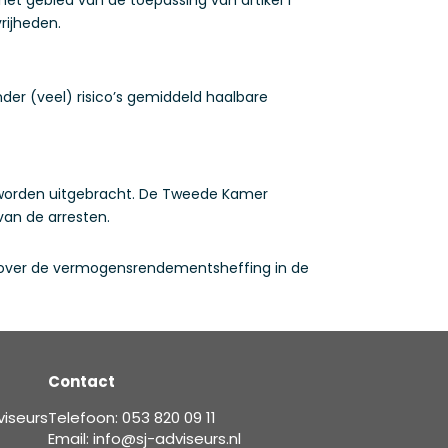
rijheden.
er (veel) risico’s gemiddeld haalbare
0 worden uitgebracht. De Tweede Kamer
van de arresten.
r over de vermogensrendementsheffing in de
Contact
viseurs
Telefoon: 053 820 09 11
Email: info@sj-adviseurs.nl