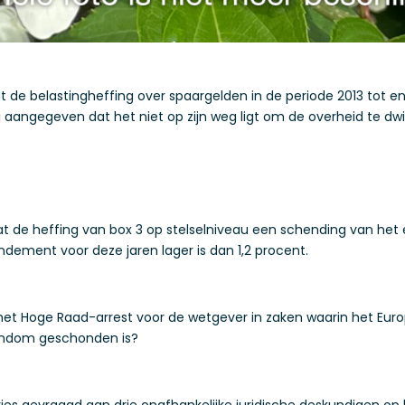
t de belastingheffing over spaargelden in de periode 2013 tot 
j aangegeven dat het niet op zijn weg ligt om de overheid te 
t de heffing van box 3 op stelselniveau een schending van he
ndement voor deze jaren lager is dan 1,2 procent.
t het Hoge Raad-arrest voor de wetgever in zaken waarin het Eu
gendom geschonden is?
ies gevraagd aan drie onafhankelijke juridische deskundigen op 