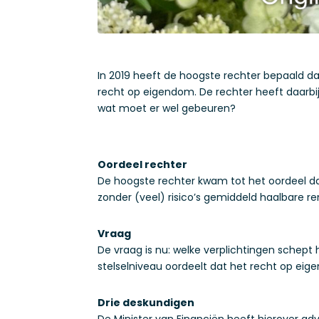
In 2019 heeft de hoogste rechter bepaald da
recht op eigendom. De rechter heeft daarbi
wat moet er wel gebeuren?
Oordeel rechter
De hoogste rechter kwam tot het oordeel da
zonder (veel) risico’s gemiddeld haalbare re
Vraag
De vraag is nu: welke verplichtingen schep
stelselniveau oordeelt dat het recht op ei
Drie deskundigen
De Minister van Financiën heeft hierover adv