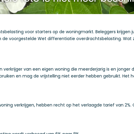
chtsbelasting voor starters op de woningmarkt. Beleggers krijgen 
n de voorgestelde Wet differentiatie overdrachtsbelasting. Wat z
verkrijger van een eigen woning die meerderjarig is en jonger d
gebruiken en mag de vrijstelling niet eerder hebben gebruikt. Het
woning verkrijgen, hebben recht op het verlaagde tarief van 2%.
asting wordt verhoogd van 6% naar 8%.