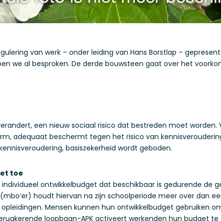
ulering van werk – onder leiding van Hans Borstlap – gepresent
ben we al besproken. De derde bouwsteen gaat over het voork
l verandert, een nieuw sociaal risico dat bestreden moet worden.
vorm, adequaat beschermt tegen het risico van kennisveroude
 kennisveroudering, basiszekerheid wordt geboden.
budget toe
ijk individueel ontwikkelbudget dat beschikbaar is gedurende de 
 (mbo’er) houdt hiervan na zijn schoolperiode meer over dan ee
 opleidingen. Mensen kunnen hun ontwikkelbudget gebruiken om b
g terugkerende loopbaan-APK activeert werkenden hun budget te