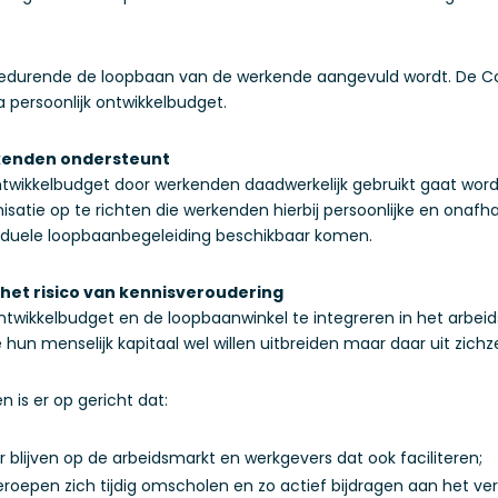
 gedurende de loopbaan van de werkende aangevuld wordt. De Co
 persoonlijk ontwikkelbudget.
rkenden ondersteunt
ontwikkelbudget door werkenden daadwerkelijk gebruikt gaat wor
satie op te richten die werkenden hierbij persoonlijke en onafh
viduele loopbaanbegeleiding beschikbaar komen.
het risico van kennisveroudering
twikkelbudget en de loopbaanwinkel te integreren in het arbeid
un menselijk kapitaal wel willen uitbreiden maar daar uit zichz
is er op gericht dat:
r blijven op de arbeidsmarkt en werkgevers dat ook faciliteren;
oepen zich tijdig omscholen en zo actief bijdragen aan het ver