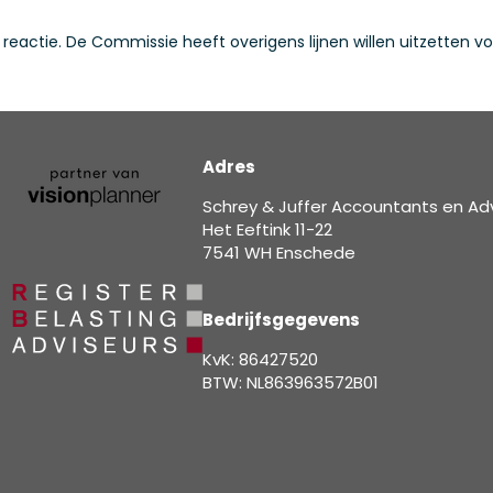
een reactie. De Commissie heeft overigens lijnen willen uitzette
Adres
Schrey & Juffer Accountants en Ad
Het Eeftink 11-22
7541 WH Enschede
Bedrijfsgegevens
KvK: 86427520
BTW: NL863963572B01