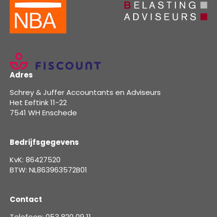
Adres
Schrey & Juffer Accountants en Adviseurs
Het Eeftink 11-22
7541 WH Enschede
Bedrijfsgegevens
KvK: 86427520
BTW: NL863963572B01
Contact
Telefoon: 053 820 09 11