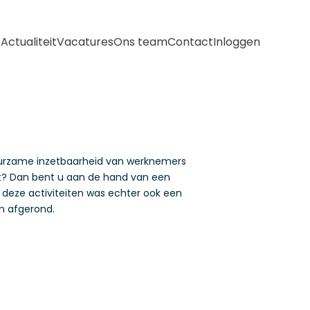
e
Actualiteit
Vacatures
Ons team
Contact
Inloggen
duurzame inzetbaarheid van werknemers
t? Dan bent u aan de hand van een
deze activiteiten was echter ook een
en afgerond.