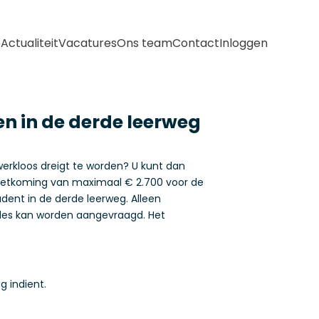
e
Actualiteit
Vacatures
Ons team
Contact
Inloggen
n in de derde leerweg
erkloos dreigt te worden? U kunt dan
emoetkoming van maximaal € 2.700 voor de
dent in de derde leerweg. Alleen
ndes kan worden aangevraagd. Het
g indient.