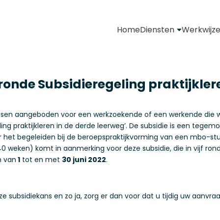
Home
Diensten
Werkwijz
nde Subsidieregeling praktijklere
laatsen aangeboden voor een werkzoekende of een werkende die w
ing praktijkleren in de derde leerweg’. De subsidie is een teg
r het begeleiden bij de beroepspraktijkvorming van een mbo-stu
0 weken) komt in aanmerking voor deze subsidie, die in vijf ro
n van
1
tot en met
30 juni 2022
.
 subsidiekans en zo ja, zorg er dan voor dat u tijdig uw aanvraa