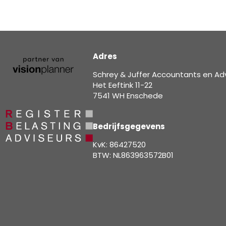
Adres
Schrey & Juffer Accountants en Ad
Het Eeftink 11-22
7541 WH Enschede
Bedrijfsgegevens
KvK: 86427520
BTW: NL863963572B01