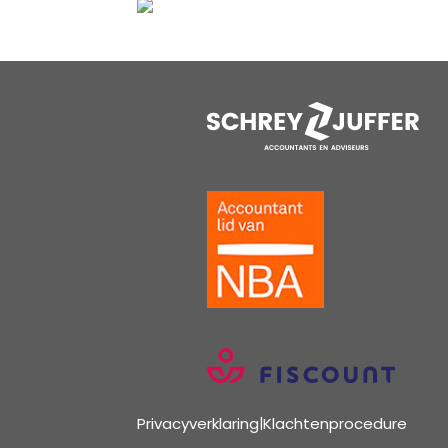
Privacyverklaring
|
Klachtenprocedure