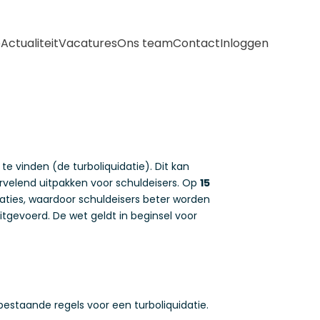
e
Actualiteit
Vacatures
Ons team
Contact
Inloggen
 vinden (de turboliquidatie). Dit kan
velend uitpakken voor schuldeisers. Op
15
daties, waardoor schuldeisers beter worden
gevoerd. De wet geldt in beginsel voor
staande regels voor een turboliquidatie.