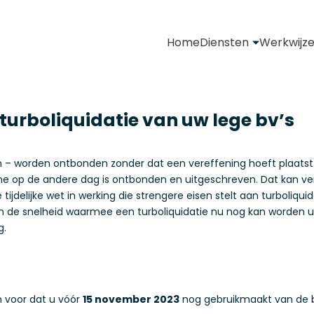
Home
Diensten
Werkwijz
 turboliquidatie van uw lege bv’s
– worden ontbonden zonder dat een vereffening hoeft plaatst te
e op de andere dag is ontbonden en uitgeschreven. Dat kan ver
jdelijke wet in werking die strengere eisen stelt aan turboliqui
de snelheid waarmee een turboliquidatie nu nog kan worden uit
g.
n voor dat u vóór
15 november 2023
nog gebruikmaakt van de be