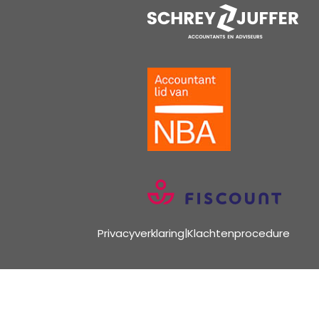
Privacyverklaring
|
Klachtenprocedure