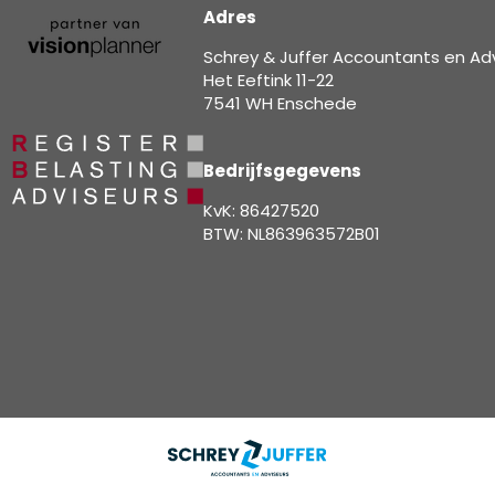
Adres
Schrey & Juffer Accountants en Ad
Het Eeftink 11-22
7541 WH Enschede
Bedrijfsgegevens
KvK: 86427520
BTW: NL863963572B01