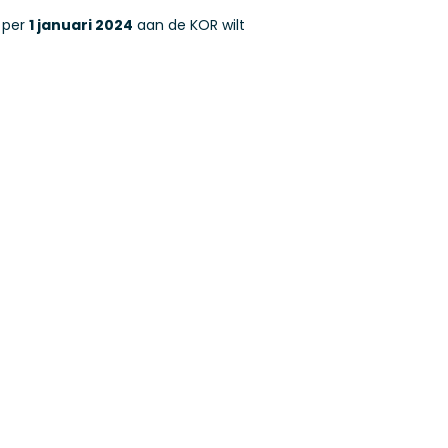
 per
1 januari 2024
aan de KOR wilt