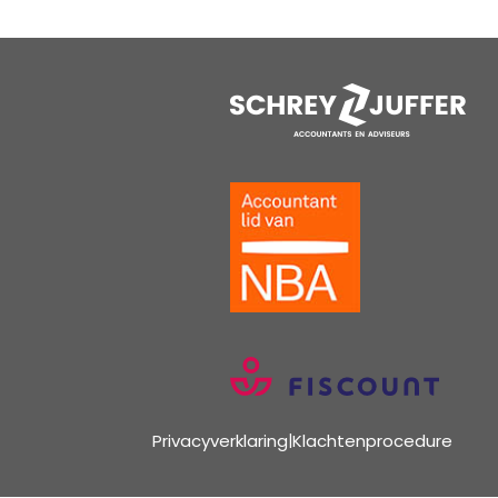
Privacyverklaring
|
Klachtenprocedure