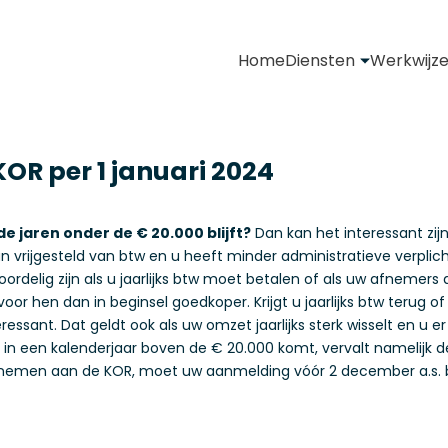
Home
Diensten
Werkwijz
OR per 1 januari 2024
 jaren onder de € 20.000 blijft?
Dan kan het interessant zi
n vrijgesteld van btw en u heeft minder administratieve verpli
rdelig zijn als u jaarlijks btw moet betalen of als uw afnemers 
voor hen dan in beginsel goedkoper. Krijgt u jaarlijks btw terug 
ssant. Dat geldt ook als uw omzet jaarlijks sterk wisselt en u 
 in een kalenderjaar boven de € 20.000 komt, vervalt namelijk d
nemen aan de KOR, moet uw aanmelding vóór 2 december a.s. binn