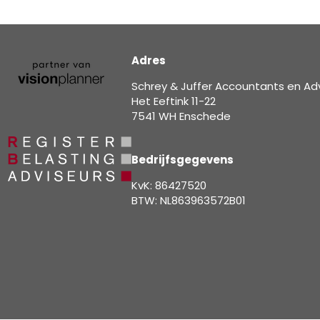
Adres
Schrey & Juffer Accountants en Ad
Het Eeftink 11-22
7541 WH Enschede
Bedrijfsgegevens
KvK: 86427520
BTW: NL863963572B01