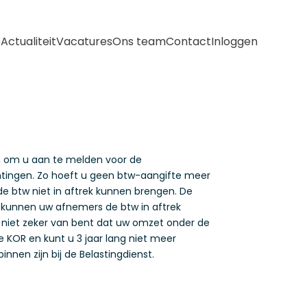
e
Actualiteit
Vacatures
Ons team
Contact
Inloggen
jn om u aan te melden voor de
chtingen. Zo hoeft u geen btw-aangifte meer
de btw niet in aftrek kunnen brengen. De
of kunnen uw afnemers de btw in aftrek
er niet zeker van bent dat uw omzet onder de
e KOR en kunt u 3 jaar lang niet meer
en zijn bij de Belastingdienst.