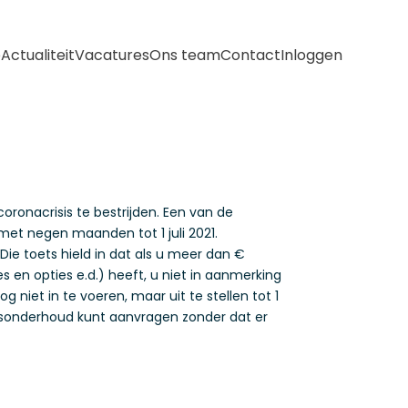
e
Actualiteit
Vacatures
Ons team
Contact
Inloggen
ronacrisis te bestrijden. Een van de
met negen maanden tot 1 juli 2021.
e toets hield in dat als u meer dan €
 en opties e.d.) heeft, u niet in aanmerking
iet in te voeren, maar uit te stellen tot 1
ensonderhoud kunt aanvragen zonder dat er