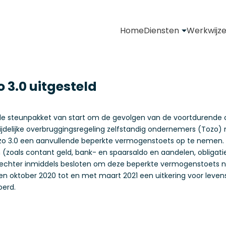
Home
Diensten
Werkwijz
 3.0 uitgesteld
e steunpakket van start om de gevolgen van de voortdurende co
jdelijke overbruggingsregeling zelfstandig ondernemers (Tozo) 
zo 3.0 een aanvullende beperkte vermogenstoets op te nemen. Di
(zoals contant geld, bank- en spaarsaldo en aandelen, obligaties
echter inmiddels besloten om deze beperkte vermogenstoets nog n
nden oktober 2020 tot en met maart 2021 een uitkering voor lev
oerd.