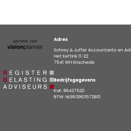
Adres
Schrey & Juffer Accountants en Ad
Het Eeftink 11-22
7541 WH Enschede
Bedrijfsgegevens
KvK: 86427520
BTW: NL863963572B01