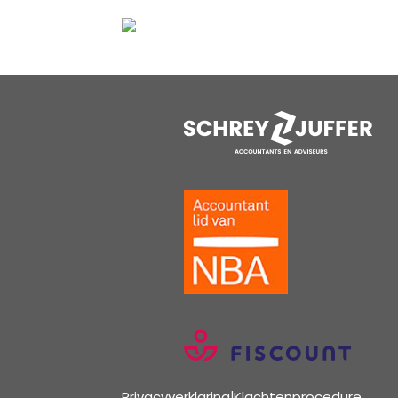
Privacyverklaring
|
Klachtenprocedure