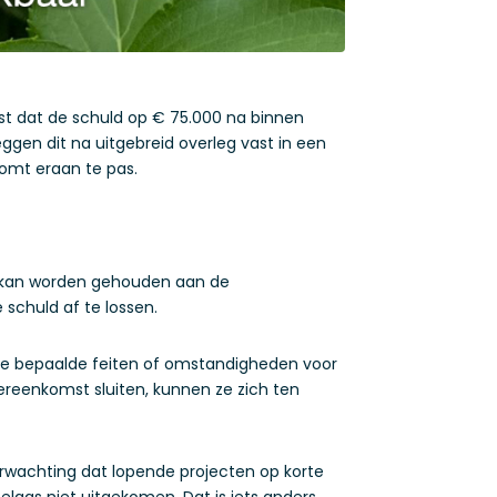
ist dat de schuld op € 75.000 na binnen
eggen dit na uitgebreid overleg vast in een
komt eraan te pas.
et kan worden gehouden aan de
 schuld af te lossen.
erre bepaalde feiten of omstandigheden voor
vereenkomst sluiten, kunnen ze zich ten
verwachting dat lopende projecten op korte
laas niet uitgekomen. Dat is iets anders