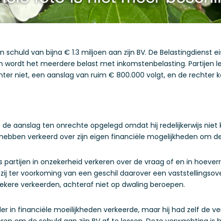
schuld van bijna € 1.3 miljoen aan zijn BV. De Belastingdienst e
dan wordt het meerdere belast met inkomstenbelasting. Partijen l
hter niet, een aanslag van ruim € 800.000 volgt, en de rechter 
 de aanslag ten onrechte opgelegd omdat hij redelijkerwijs ni
 hebben verkeerd over zijn eigen financiële mogelijkheden om de
 partijen in onzekerheid verkeren over de vraag of en in hoev
 zij ter voorkoming van een geschil daarover een vaststellingso
zekere verkeerden, achteraf niet op dwaling beroepen.
der in financiële moeilijkheden verkeerde, maar hij had zelf de 
n om de schuld aan zijn BV af te lossen. Deze verwachting is he