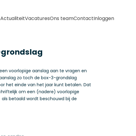
e
Actualiteit
Vacatures
Ons team
Contact
Inloggen
-grondslag
een voorlopige aanslag aan te vragen en
e aanslag zo toch de box-3-grondslag
oor het einde van het jaar kunt betalen. Dat
chriftelijk om een (nadere) voorlopige
) als betaald wordt beschouwd bij de