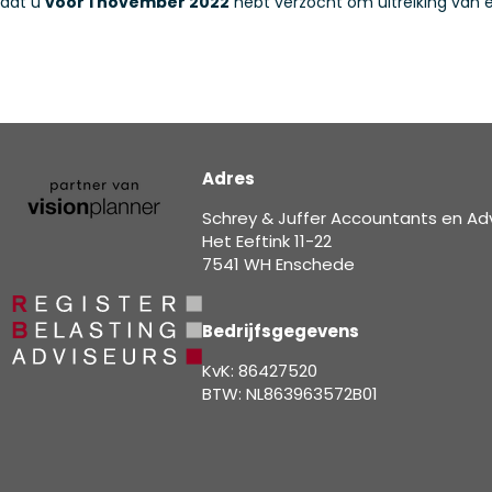
 dat u
vóór 1 november 2022
hebt verzocht om uitreiking van 
Adres
Schrey & Juffer Accountants en Ad
Het Eeftink 11-22
7541 WH Enschede
Bedrijfsgegevens
KvK: 86427520
BTW: NL863963572B01