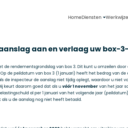
Home
Diensten
Werkwijz
 aanslag aan en verlaag uw box-3
t de rendementsgrondslag van box 3. Dit kunt u omzeilen door 
. Op de peildatum van box 3 (1 januari) heeft het bedrag van d
ls de inspecteur de aanslag niet tijdig oplegt, waardoor u niet v
 Hij keurt daarom goed dat als u
vóór
1 november
van het jaar s
lastingschuld al per 1 januari van het volgende jaar (peildatum
als u de aanslag nog niet heeft betaald.