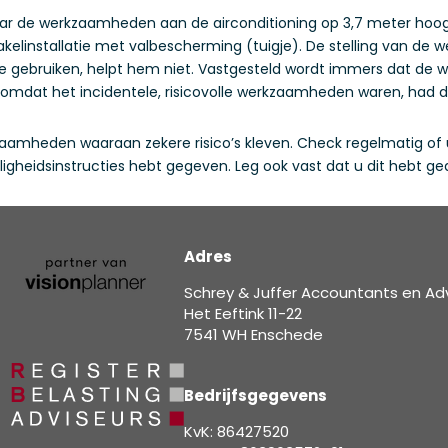
ar de werkzaamheden aan de airconditioning op 3,7 meter hoogt
 takelinstallatie met valbescherming (tuigje). De stelling van de
te gebruiken, helpt hem niet. Vastgesteld wordt immers dat de w
st omdat het incidentele, risicovolle werkzaamheden waren, had
amheden waaraan zekere risico’s kleven. Check regelmatig of 
gheidsinstructies hebt gegeven. Leg ook vast dat u dit hebt ge
Adres
Schrey & Juffer Accountants en Ad
Het Eeftink 11-22
7541 WH Enschede
Bedrijfsgegevens
KvK: 86427520