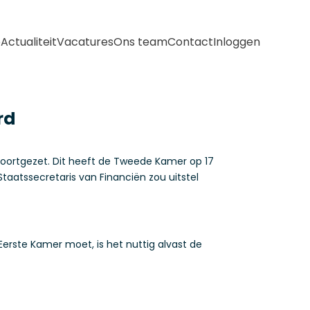
e
Actualiteit
Vacatures
Ons team
Contact
Inloggen
rd
voortgezet. Dit heeft de Tweede Kamer op 17
taatssecretaris van Financiën zou uitstel
erste Kamer moet, is het nuttig alvast de