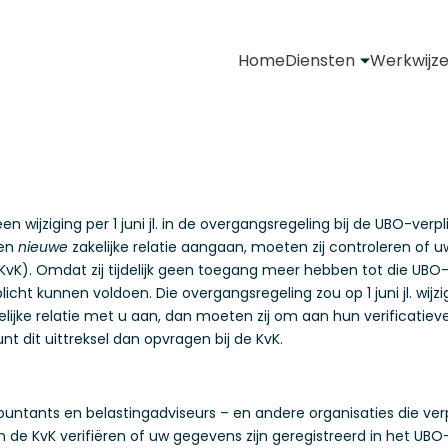
Home
Diensten
Werkwijz
n wijziging per 1 juni jl. in de overgangsregeling bij de UBO-verp
een
nieuwe
zakelijke relatie aangaan, moeten zij controleren of 
vK). Omdat zij tijdelijk geen toegang meer hebben tot die UBO-
licht kunnen voldoen. Die overgangsregeling zou op 1 juni jl. wijzi
lijke relatie met u aan, dan moeten zij om aan hun verificatiev
nt dit uittreksel dan opvragen bij de KvK.
untants en belastingadviseurs – en andere organisaties die verp
n de KvK verifiëren of uw gegevens zijn geregistreerd in het UBO-