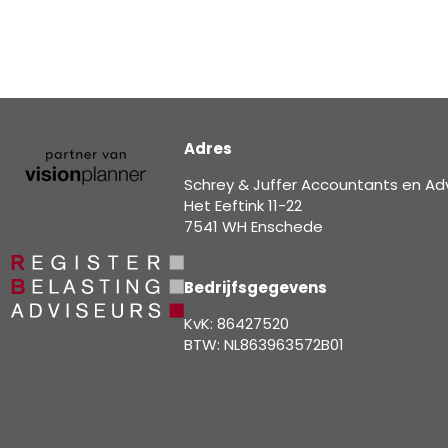
Adres
Schrey & Juffer Accountants en Ad
Het Eeftink 11-22
7541 WH Enschede
Bedrijfsgegevens
KvK: 86427520
BTW: NL863963572B01