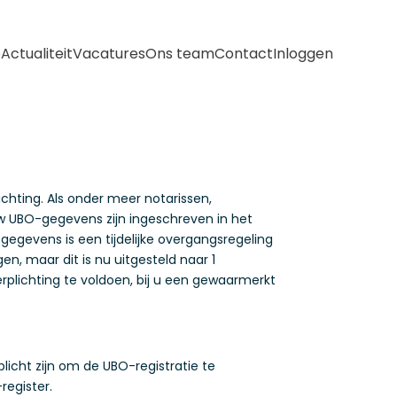
e
Actualiteit
Vacatures
Ons team
Contact
Inloggen
lichting. Als onder meer notarissen,
uw UBO-gegevens zijn ingeschreven in het
gegevens is een tijdelijke overgangsregeling
gen, maar dit is nu uitgesteld naar 1
erplichting te voldoen, bij u een gewaarmerkt
licht zijn om de UBO-registratie te
register.