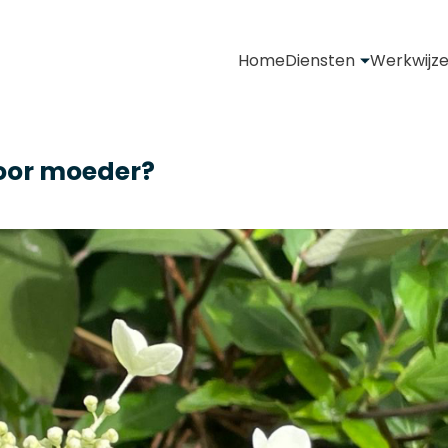
Home
Diensten
Werkwijz
oor moeder?