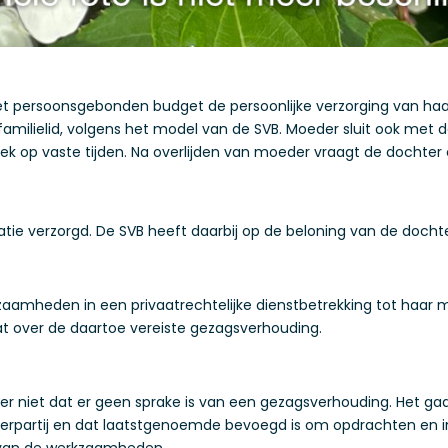
t persoonsgebonden budget de persoonlijke verzorging van haa
amilielid, volgens het model van de SVB. Moeder sluit ook met
 week op vaste tijden. Na overlijden van moeder vraagt de dochte
tie verzorgd. De SVB heeft daarbij op de beloning van de doc
zaamheden in een privaatrechtelijke dienstbetrekking tot haar 
at over de daartoe vereiste gezagsverhouding.
ter niet dat er geen sprake is van een gezagsverhouding. Het ga
rpartij en dat laatstgenoemde bevoegd is om opdrachten en in
 van de werkzaamheden.