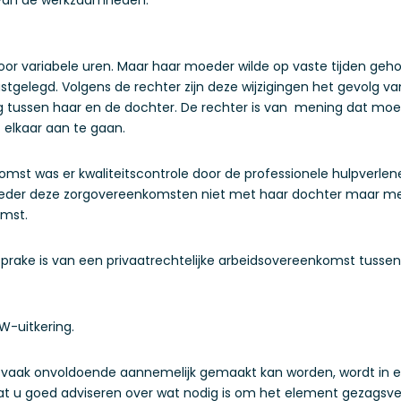
or variabele uren. Maar haar moeder wilde op vaste tijden geho
gelegd. Volgens de rechter zijn deze wijzigingen het gevolg va
 tussen haar en de dochter. De rechter is van mening dat mo
 elkaar aan te gaan.
komst was er kwaliteitscontrole door de professionele hulpverl
eder deze zorgovereenkomsten niet met haar dochter maar met e
omst.
prake is van een privaatrechtelijke arbeidsovereenkomst tusse
-uitkering.
aak onvoldoende aannemelijk gemaakt kan worden, wordt in ee
aat u goed adviseren over wat nodig is om het element gezagsv