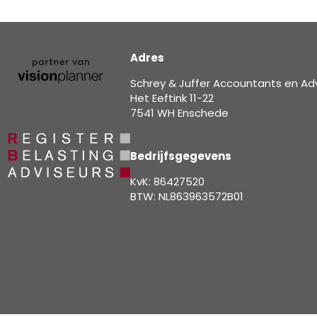
Adres
Schrey & Juffer Accountants en Ad
Het Eeftink 11-22
7541 WH Enschede
Bedrijfsgegevens
KvK: 86427520
BTW: NL863963572B01