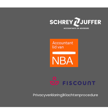
Privacyverklaring
|
Klachtenprocedure