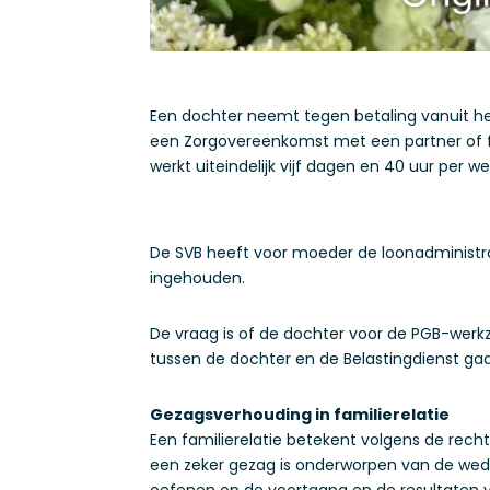
Een dochter neemt tegen betaling vanuit he
een Zorgovereenkomst met een partner of f
werkt uiteindelijk vijf dagen en 40 uur per
De SVB heeft voor moeder de loonadministra
ingehouden.
De vraag is of de dochter voor de PGB-werk
tussen de dochter en de Belastingdienst ga
Gezagsverhouding in familierelatie
Een familierelatie betekent volgens de rech
een zeker gezag is onderworpen van de wede
oefenen op de voortgang en de resultaten